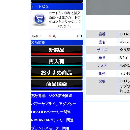
カート状況
カート内の詳細と購入
画面へは左のカートア
イコンをクリックして
ください。
品番
LED-
0
0
現在：
点
￥
品名
Φ2ﾌﾚｷ
製品情報
サイズ
全長5
重量
3.5g
ＪＡＮ
45341
価格
￥1,4
説明
LED
ップや
灯し
充放電器、ジグ&変換関連
パワーサプライ、アダプター
LiPo/LiFeバッテリー関連
NiMH/NiCdバッテリー関連
ブラシレスモーター関連