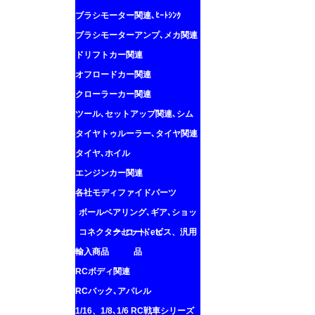
ブラシモーター関連､ﾋｰﾄｼﾝｸ
ブラシモーターアンプ､メカ関連
ドリフトカー関連
オフロードカー関連
クローラーカー関連
ツール､セットアップ関連､シム
タイヤトゥルーラー､タイヤ関連
タイヤ､ホイル
エンジンカー関連
各社モディファイドパーツ
ボールベアリング､ギア､ショッ
コネクター､コード､ビス、汎用
クセット､etc
輸入商品
品
RCボディ関連
RCバック､アパレル
1/16、1/8､1/6 RC戦車シリーズ