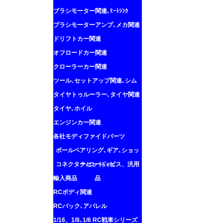
ブラシモーター関連､ﾋｰﾄｼﾝｸ
ブラシモーターアンプ､メカ関連
ドリフトカー関連
オフロードカー関連
クローラーカー関連
ツール､セットアップ関連､シム
タイヤトゥルーラー､タイヤ関連
タイヤ､ホイル
エンジンカー関連
各社モディファイドパーツ
ボールベアリング､ギア､ショッ
コネクター､コード､ビス、汎用
クセット､etc
輸入商品
品
RCボディ関連
RCバック､アパレル
1/16、1/8､1/6 RC戦車シリーズ