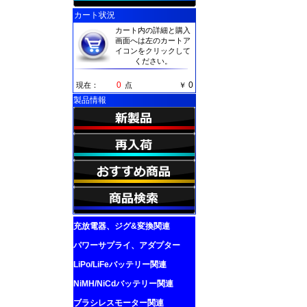
カート状況
カート内の詳細と購入
画面へは左のカートア
イコンをクリックして
ください。
0
0
現在：
点
￥
製品情報
充放電器、ジグ&変換関連
パワーサプライ、アダプター
LiPo/LiFeバッテリー関連
NiMH/NiCdバッテリー関連
ブラシレスモーター関連