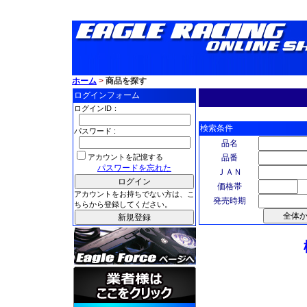
ホーム
>
商品を探す
ログインフォーム
ログインID：
検索条件
パスワード :
品名
アカウントを記憶する
品番
パスワードを忘れた
ＪＡＮ
価格帯
アカウントをお持ちでない方は、こ
発売時期
ちらから登録してください。