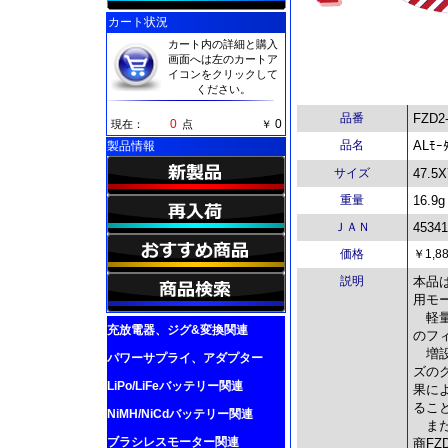
カート状況
カート内の詳細と購入
画面へは左のカートア
イコンをクリックして
ください。
品番
FZD2
0
0
現在：
点
￥
品名
ALﾓｰ
製品情報
サイズ
47.5
重量
16.9g
ＪＡＮ
45341
価格
￥1,8
説明
本品は
用モ
軽量
充放電器、ジグ&変換関連
のフ
増設さ
パワーサプライ、アダプター
ズの
LiPo/LiFeバッテリー関連
果に
るこ
NiMH/NiCdバッテリー関連
また
ブラシレスモーター関連
商F