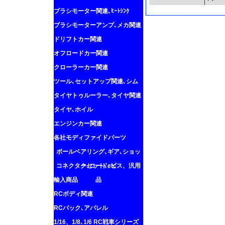
ブラシモーター関連､ﾋｰﾄｼﾝｸ
ブラシモーターアンプ､メカ関連
ドリフトカー関連
オフロードカー関連
クローラーカー関連
ツール､セットアップ関連､シム
タイヤトゥルーラー､タイヤ関連
タイヤ､ホイル
エンジンカー関連
各社モディファイドパーツ
ボールベアリング､ギア､ショッ
コネクター､コード､ビス、汎用
クセット､etc
輸入商品
品
RCボディ関連
RCバック､アパレル
1/16、1/8､1/6 RC戦車シリーズ