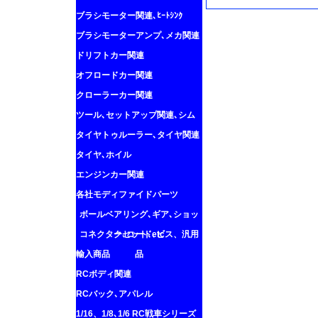
ブラシモーター関連､ﾋｰﾄｼﾝｸ
ブラシモーターアンプ､メカ関連
ドリフトカー関連
オフロードカー関連
クローラーカー関連
ツール､セットアップ関連､シム
タイヤトゥルーラー､タイヤ関連
タイヤ､ホイル
エンジンカー関連
各社モディファイドパーツ
ボールベアリング､ギア､ショッ
コネクター､コード､ビス、汎用
クセット､etc
輸入商品
品
RCボディ関連
RCバック､アパレル
1/16、1/8､1/6 RC戦車シリーズ