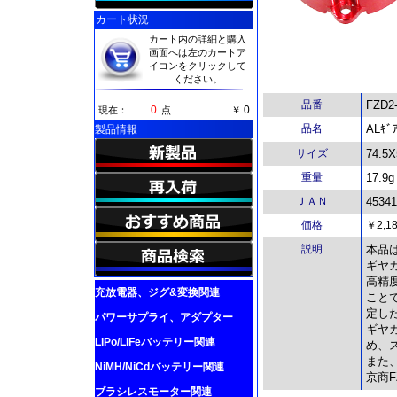
カート状況
カート内の詳細と購入
画面へは左のカートア
イコンをクリックして
ください。
品番
FZD2
0
0
現在：
点
￥
品名
ALｷ
製品情報
サイズ
74.5
重量
17.9g
ＪＡＮ
45341
価格
￥2,1
説明
本品は
ギヤ
高精
充放電器、ジグ&変換関連
こと
定し
パワーサプライ、アダプター
ギヤ
LiPo/LiFeバッテリー関連
め、
また
NiMH/NiCdバッテリー関連
京商
ブラシレスモーター関連