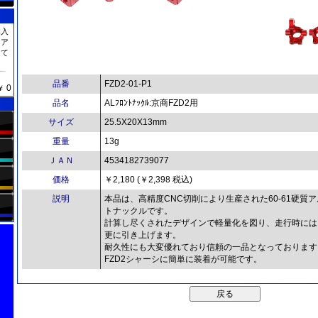
購入
トア
して
品番
FZD2-01-P1
0
￥
品名
ALﾌﾛﾝﾄﾅｯｸﾙ:京商FZD2用
サイズ
25.5X20X13mm
重量
13g
ＪＡＮ
4534182739077
価格
￥2,180
(￥2,398 税込)
説明
本品は、高精度CNC切削により生産された60-61硬質ア
トナックルです。
計算し尽くされたデザインで軽量化を図り、走行時には
更に引き上げます。
耐久性にも大変優れており信頼の一品となっております
FZD2シャーシに簡単に装着が可能です。