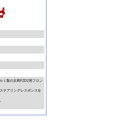
ルミ製の京商FZD2用フロン
ステアリングレスポンスを
。