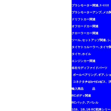
ブラシモーター関連､ﾋｰﾄｼﾝｸ
ブラシモーターアンプ､メカ
ドリフトカー関連
オフロードカー関連
クローラーカー関連
ツール､セットアップ関連､シ
タイヤトゥルーラー､タイヤ
タイヤ､ホイル
エンジンカー関連
各社モディファイドパーツ
ボールベアリング､ギア､シ
コネクター､コード､ビス、
クセット､etc
輸入商品
品
RCボディ関連
RCバック､アパレル
1/16、1/8､1/6 RC戦車シリ