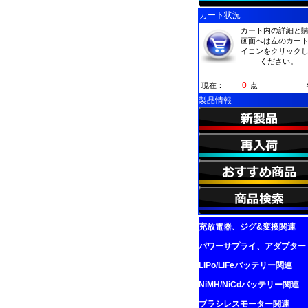
カート状況
カート内の詳細と
画面へは左のカー
イコンをクリック
ください。
0
現在：
点
製品情報
充放電器、ジグ&変換関連
パワーサプライ、アダプター
LiPo/LiFeバッテリー関連
NiMH/NiCdバッテリー関連
ブラシレスモーター関連