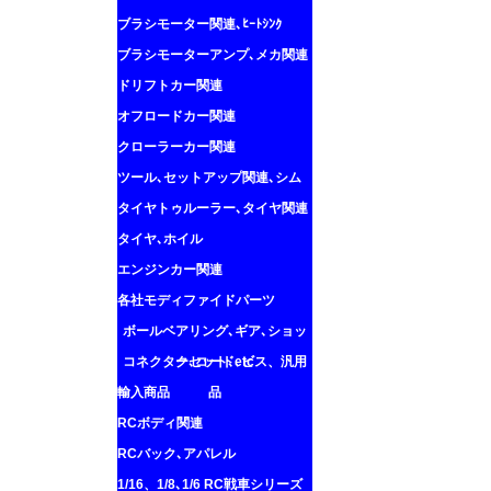
ブラシモーター関連､ﾋｰﾄｼﾝｸ
ブラシモーターアンプ､メカ関連
ドリフトカー関連
オフロードカー関連
クローラーカー関連
ツール､セットアップ関連､シム
タイヤトゥルーラー､タイヤ関連
タイヤ､ホイル
エンジンカー関連
各社モディファイドパーツ
ボールベアリング､ギア､ショッ
コネクター､コード､ビス、汎用
クセット､etc
輸入商品
品
RCボディ関連
RCバック､アパレル
1/16、1/8､1/6 RC戦車シリーズ