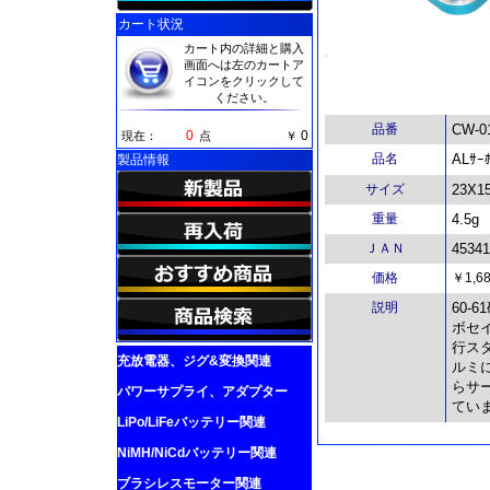
カート状況
カート内の詳細と購入
画面へは左のカートア
イコンをクリックして
ください。
品番
CW-01
0
0
現在：
点
￥
品名
ALｻｰ
製品情報
サイズ
23X1
重量
4.5g
ＪＡＮ
45341
価格
￥1,6
説明
60-
ボセ
行ス
充放電器、ジグ&変換関連
ルミ
らサー
パワーサプライ、アダプター
てい
LiPo/LiFeバッテリー関連
NiMH/NiCdバッテリー関連
ブラシレスモーター関連