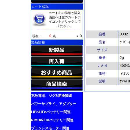
カート状況
カート内の詳細と購入
画面へは左のカートア
イコンをクリックして
ください。
品番
3332
0
0
現在：
点
￥
品名
ｻｰﾎﾞｺ
製品情報
サイズ
重量
2g
ＪＡＮ
45341
価格
￥150
説明
ｻﾝﾜ&
充放電器、ジグ&変換関連
パワーサプライ、アダプター
LiPo/LiFeバッテリー関連
NiMH/NiCdバッテリー関連
ブラシレスモーター関連