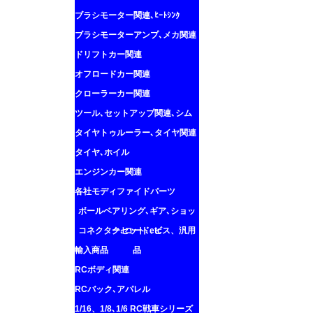
ブラシモーター関連､ﾋｰﾄｼﾝｸ
ブラシモーターアンプ､メカ関連
ドリフトカー関連
オフロードカー関連
クローラーカー関連
ツール､セットアップ関連､シム
タイヤトゥルーラー､タイヤ関連
タイヤ､ホイル
エンジンカー関連
各社モディファイドパーツ
ボールベアリング､ギア､ショッ
コネクター､コード､ビス、汎用
クセット､etc
輸入商品
品
RCボディ関連
RCバック､アパレル
1/16、1/8､1/6 RC戦車シリーズ