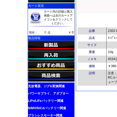
カート状況
カート内の詳細と購入
画面へは左のカートア
イコンをクリックして
ください。
品番
2302-
0
0
現在：
点
￥
品名
ﾄｯﾌﾟﾚ
製品情報
サイズ
重量
10g
ＪＡＮ
45341
価格
￥380
説明
注意：
RCカ
ュー
充放電器、ジグ&変換関連
パワーサプライ、アダプター
LiPo/LiFeバッテリー関連
NiMH/NiCdバッテリー関連
ブラシレスモーター関連