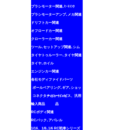
ブラシモーター関連､ﾋｰﾄｼﾝｸ
ブラシモーターアンプ､メカ関連
ドリフトカー関連
オフロードカー関連
クローラーカー関連
ツール､セットアップ関連､シム
タイヤトゥルーラー､タイヤ関連
タイヤ､ホイル
エンジンカー関連
各社モディファイドパーツ
ボールベアリング､ギア､ショッ
コネクター､コード､ビス、汎用
クセット､etc
輸入商品
品
RCボディ関連
RCバック､アパレル
1/16、1/8､1/6 RC戦車シリーズ