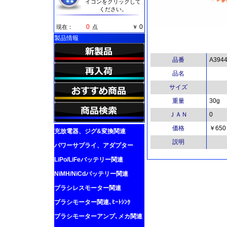
イコンをクリックして
ください。
0
0
現在：
点
￥
製品情報
品番
A394
品名
サイズ
重量
30g
ＪＡＮ
0
価格
￥650
充放電器、ジグ&変換関連
説明
パワーサプライ、アダプター
LiPo/LiFeバッテリー関連
NiMH/NiCdバッテリー関連
ブラシレスモーター関連
ブラシモーター関連､ﾋｰﾄｼﾝｸ
ブラシモーターアンプ､メカ関連