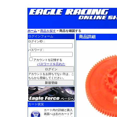
ホーム
>
商品を探す
>
商品を確認する
ログインフォーム
商品詳細
ログインID：
パスワード :
アカウントを記憶する
パスワードを忘れた
アカウントをお持ちでない方は、こ
ちらから登録してください。
カート状況
カート内の詳細と購入
画面へは左のカートア