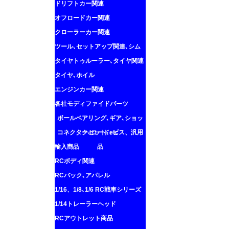
ドリフトカー関連
オフロードカー関連
クローラーカー関連
ツール､セットアップ関連､シム
タイヤトゥルーラー､タイヤ関連
タイヤ､ホイル
エンジンカー関連
各社モディファイドパーツ
ボールベアリング､ギア､ショッ
コネクター､コード､ビス、汎用
クセット､etc
輸入商品
品
RCボディ関連
RCバック､アパレル
1/16、1/8､1/6 RC戦車シリーズ
1/14トレーラーヘッド
RCアウトレット商品