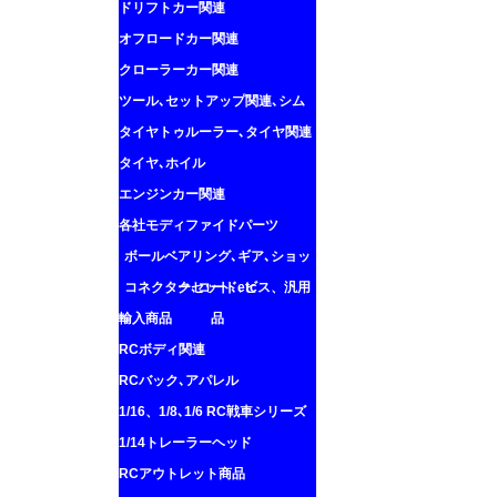
ドリフトカー関連
オフロードカー関連
クローラーカー関連
ツール､セットアップ関連､シム
タイヤトゥルーラー､タイヤ関連
タイヤ､ホイル
エンジンカー関連
各社モディファイドパーツ
ボールベアリング､ギア､ショッ
コネクター､コード､ビス、汎用
クセット､etc
輸入商品
品
RCボディ関連
RCバック､アパレル
1/16、1/8､1/6 RC戦車シリーズ
1/14トレーラーヘッド
RCアウトレット商品