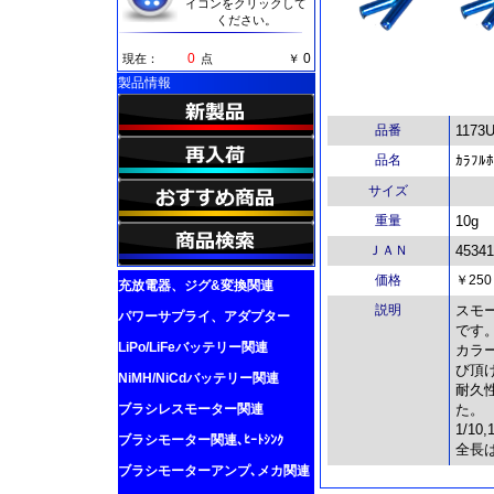
イコンをクリックして
ください。
0
0
現在：
点
￥
製品情報
品番
1173U
品名
ｶﾗﾌﾙﾎ
サイズ
重量
10g
ＪＡＮ
45341
価格
￥250
充放電器、ジグ&変換関連
説明
スモ
パワーサプライ、アダプター
です
LiPo/LiFeバッテリー関連
カラ
び頂
NiMH/NiCdバッテリー関連
耐久
ブラシレスモーター関連
た。
1/1
ブラシモーター関連､ﾋｰﾄｼﾝｸ
全長は
ブラシモーターアンプ､メカ関連