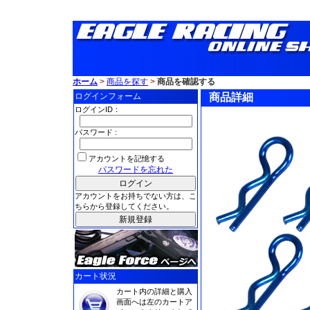
ホーム
>
商品を探す
>
商品を確認する
ログインフォーム
商品詳細
ログインID：
パスワード :
アカウントを記憶する
パスワードを忘れた
アカウントをお持ちでない方は、こ
ちらから登録してください。
カート状況
カート内の詳細と購入
画面へは左のカートア