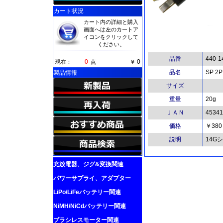
カート状況
カート内の詳細と購入
画面へは左のカートア
イコンをクリックして
ください。
品番
440-
0
0
現在：
点
￥
品名
SP 2P
製品情報
サイズ
重量
20g
ＪＡＮ
45341
価格
￥380
説明
14G
充放電器、ジグ&変換関連
パワーサプライ、アダプター
LiPo/LiFeバッテリー関連
NiMH/NiCdバッテリー関連
ブラシレスモーター関連