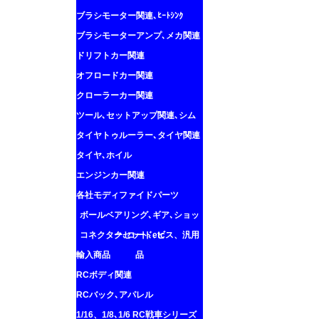
ブラシモーター関連､ﾋｰﾄｼﾝｸ
ブラシモーターアンプ､メカ関連
ドリフトカー関連
オフロードカー関連
クローラーカー関連
ツール､セットアップ関連､シム
タイヤトゥルーラー､タイヤ関連
タイヤ､ホイル
エンジンカー関連
各社モディファイドパーツ
ボールベアリング､ギア､ショッ
コネクター､コード､ビス、汎用
クセット､etc
輸入商品
品
RCボディ関連
RCバック､アパレル
1/16、1/8､1/6 RC戦車シリーズ