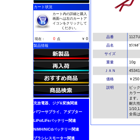
カート状況
カート内の詳細と購入
画面へは左のカートア
イコンをクリックして
ください。
品番
1127
0
0
現在：
点
￥
品名
ｶﾗﾌﾙﾎ
製品情報
サイズ
重量
10g
ＪＡＮ
45341
価格
￥250
説明
ビッ
カラ
ます
充放電器、ジグ&変換関連
耐久
1/1
パワーサプライ、アダプター
全長は
LiPo/LiFeバッテリー関連
NiMH/NiCdバッテリー関連
ブラシレスモーター関連