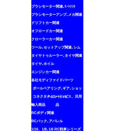
ブラシモーター関連､ﾋｰﾄｼﾝｸ
ブラシモーターアンプ､メカ関連
ドリフトカー関連
オフロードカー関連
クローラーカー関連
ツール､セットアップ関連､シム
タイヤトゥルーラー､タイヤ関連
タイヤ､ホイル
エンジンカー関連
各社モディファイドパーツ
ボールベアリング､ギア､ショッ
コネクター､コード､ビス、汎用
クセット､etc
輸入商品
品
RCボディ関連
RCバック､アパレル
1/16、1/8､1/6 RC戦車シリーズ